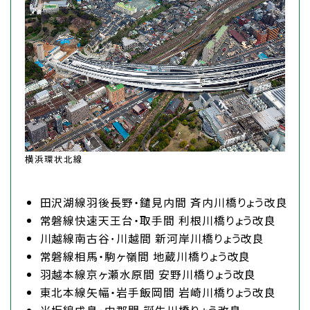
横浜環状北線
田沢湖線羽後長野・鑓見内間 斉内川橋りょう改良
常磐線快速天王台・取手間 利根川橋りょう改良
川越線南古谷･川越間 新河岸川橋りょう改良
常磐線相馬・駒ヶ嶺間 地蔵川橋りょう改良
羽越本線京ヶ瀬水原間 安野川橋りょう改良
東北本線矢幅・岩手飯岡間 岩崎川橋りょう改良