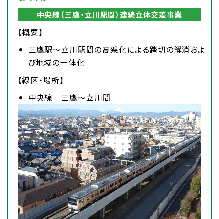
中央線（三鷹・立川駅間）連続立体交差事業
【概要】
三鷹駅～立川駅間の高架化による踏切の解消およ
び地域の一体化
【線区・場所】
中央線 三鷹～立川間