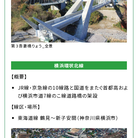
第３吾妻橋りょう_全景
横浜環状北線
【概要】
JR線・京急線の10線路と国道をまたぐ首都高およ
び横浜市道7線のこ線道路橋の架設
【線区・場所】
東海道線 鶴見～新子安間（神奈川県横浜市）