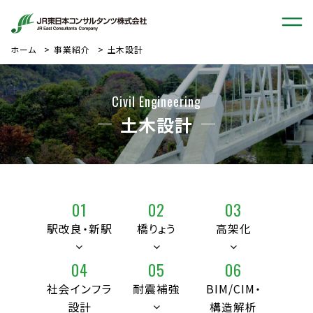
ホーム
事業紹介
土木設計
Civil Engineering
土木設計
01
02
03
駅改良・新駅
橋りょう
高架化
04
05
06
社会インフラ
耐震補強
BIM/CIM・
設計
構造解析